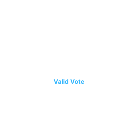
Webseite
Valid Vote
Transparente, überprüfbare 
Abstimmungen mit 
Blockchain‑Technologie
ValidVote bietet eine moderne Lösung 
für digitale Abstimmungen. 