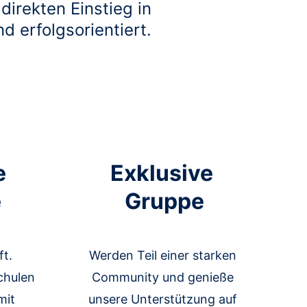
irekten Einstieg in 
d erfolgsorientiert.
e 
Exklusive 
e
Gruppe
t. 
Werden Teil einer starken 
chulen 
Community und genieße 
it 
unsere Unterstützung auf 