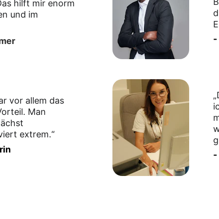
B
as hilft mir enorm 
d
n und im 
E
-
hmer
„
 vor allem das 
i
orteil. Man 
m
wächst 
w
iert extrem.“
g
rin
-