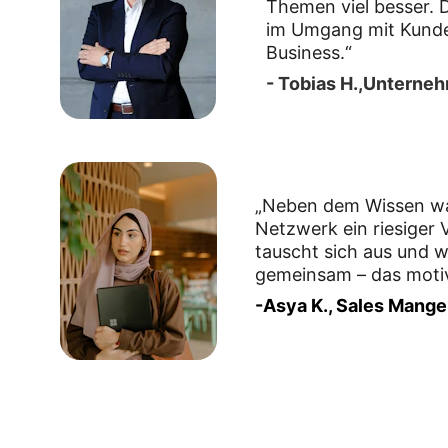
Themen viel besser. D
im Umgang mit Kunde
Business.“
- Tobias H.,Unterne
„Neben dem Wissen war
Netzwerk ein riesiger V
tauscht sich aus und 
gemeinsam – das motiv
-Asya K., Sales Mange