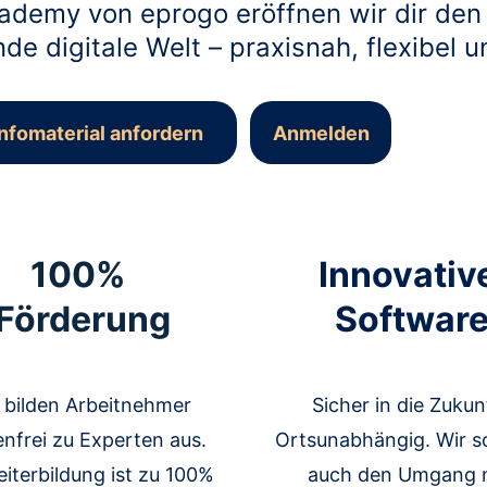
cademy von eprogo eröffnen wir dir den d
e digitale Welt – praxisnah, flexibel un
Infomaterial anfordern
Anmelden
100% 
Innovativ
Förderung
Softwar
 bilden Arbeitnehmer 
Sicher in die Zukunf
nfrei zu Experten aus. 
Ortsunabhängig. Wir s
iterbildung ist zu 100% 
auch den Umgang m