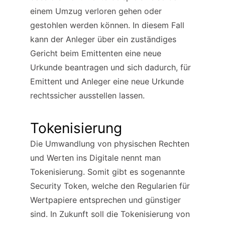
einem Umzug verloren gehen oder 
gestohlen werden können. In diesem Fall 
kann der Anleger über ein zuständiges 
Gericht beim Emittenten eine neue 
Urkunde beantragen und sich dadurch, für 
Emittent und Anleger eine neue Urkunde 
rechtssicher ausstellen lassen.
Tokenisierung
Die Umwandlung von physischen Rechten 
und Werten ins Digitale nennt man 
Tokenisierung. Somit gibt es sogenannte 
Security Token, welche den Regularien für 
Wertpapiere entsprechen und günstiger 
sind. In Zukunft soll die Tokenisierung von 