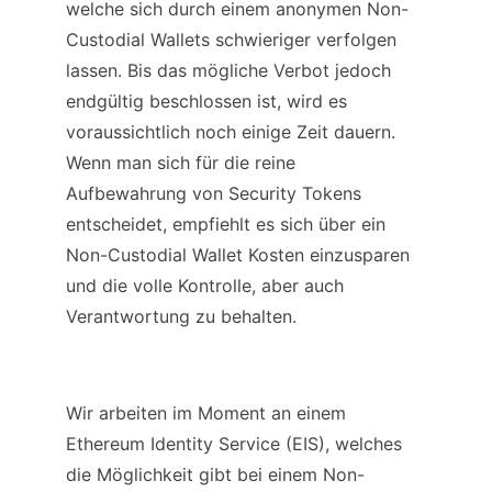
welche sich durch einem anonymen Non-
Custodial Wallets schwieriger verfolgen 
lassen. Bis das mögliche Verbot jedoch 
endgültig beschlossen ist, wird es 
voraussichtlich noch einige Zeit dauern.
Wenn man sich für die reine 
Aufbewahrung von Security Tokens 
entscheidet, empfiehlt es sich über ein 
Non-Custodial Wallet Kosten einzusparen 
und die volle Kontrolle, aber auch 
Verantwortung zu behalten.
Wir arbeiten im Moment an einem 
Ethereum Identity Service (EIS), welches 
die Möglichkeit gibt bei einem Non-