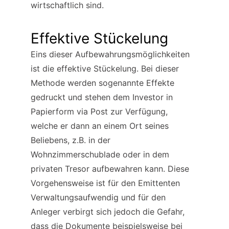
wirtschaftlich sind.
Effektive Stückelung
Eins dieser Aufbewahrungsmöglichkeiten 
ist die effektive Stückelung. Bei dieser 
Methode werden sogenannte Effekte 
gedruckt und stehen dem Investor in 
Papierform via Post zur Verfügung, 
welche er dann an einem Ort seines 
Beliebens, z.B. in der 
Wohnzimmerschublade oder in dem 
privaten Tresor aufbewahren kann. Diese 
Vorgehensweise ist für den Emittenten 
Verwaltungsaufwendig und für den 
Anleger verbirgt sich jedoch die Gefahr, 
dass die Dokumente beispielsweise bei 