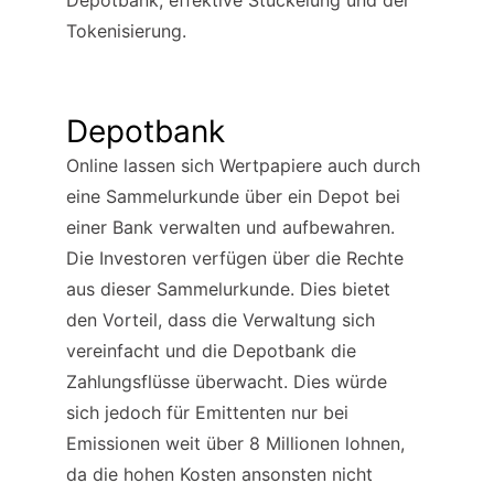
Depotbank, effektive Stückelung und der 
Tokenisierung.
Depotbank
Online lassen sich Wertpapiere auch durch 
eine Sammelurkunde über ein Depot bei 
einer Bank verwalten und aufbewahren. 
Die Investoren verfügen über die Rechte 
aus dieser Sammelurkunde. Dies bietet 
den Vorteil, dass die Verwaltung sich 
vereinfacht und die Depotbank die 
Zahlungsflüsse überwacht. Dies würde 
sich jedoch für Emittenten nur bei 
Emissionen weit über 8 Millionen lohnen, 
da die hohen Kosten ansonsten nicht 