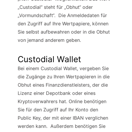
„Custodial“ steht für „Obhut“ oder 
„Vormundschaft“.  Die Anmeldedaten für 
den Zugriff auf Ihre Wertpapiere, können 
Sie selbst aufbewahren oder in die Obhut 
von jemand anderem geben.
Custodial Wallet
Bei einem Custodial Wallet, vergeben Sie 
die Zugänge zu Ihren Wertpapieren in die 
Obhut eines Finanzdienstleisters, der die 
Lizenz einer Depotbank oder eines 
Kryptoverwahrers hat. Online benötigen 
Sie für den Zugriff auf Ihr Konto den 
Public Key, der mit einer IBAN verglichen 
werden kann.  Außerdem benötigen Sie 