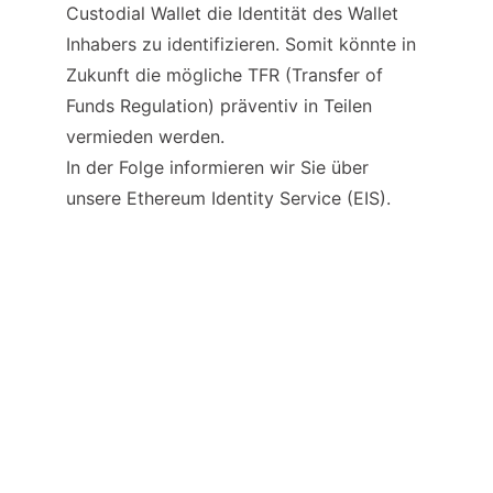
Custodial Wallet die Identität des Wallet 
Inhabers zu identifizieren. Somit könnte in 
Zukunft die mögliche TFR (Transfer of 
Funds Regulation) präventiv in Teilen 
vermieden werden.
In der Folge informieren wir Sie über 
unsere Ethereum Identity Service (EIS).