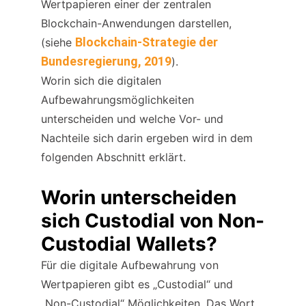
Wertpapieren einer der zentralen 
Blockchain-Anwendungen darstellen, 
Blockchain-Strategie der 
(siehe 
Bundesregierung, 2019
).
Worin sich die digitalen 
Aufbewahrungsmöglichkeiten 
unterscheiden und welche Vor- und 
Nachteile sich darin ergeben wird in dem 
folgenden Abschnitt erklärt.
Worin unterscheiden 
sich Custodial von Non-
Custodial Wallets?
Für die digitale Aufbewahrung von 
Wertpapieren gibt es „Custodial“ und 
„Non-Custodial“ Möglichkeiten. Das Wort 