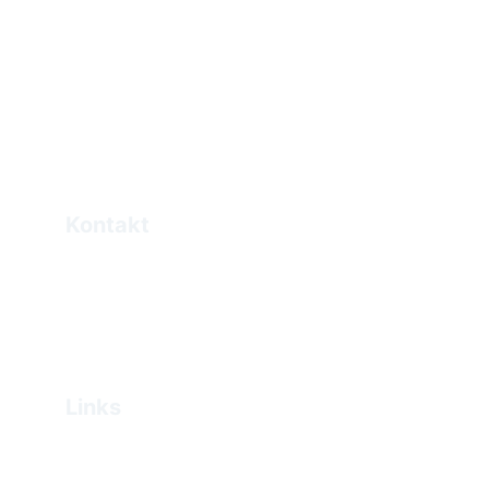
Kontakt
Elias.Haddad@eprogo.com
+49 172 2477066
Mönchengladbach, DE
Links
Impressum
Datenschutz